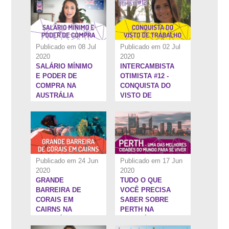
AUSTRÁLIA
Publicado em 08 Jul
Publicado em 02 Jul
2020
2020
SALÁRIO MÍNIMO
INTERCAMBISTA
12:28''
9:50''
E PODER DE
OTIMISTA #12 -
COMPRA NA
CONQUISTA DO
AUSTRÁLIA
VISTO DE
TRABALHO NA
AUSTRÁLIA
Publicado em 24 Jun
Publicado em 17 Jun
2020
2020
GRANDE
TUDO O QUE
11:3''
45:29''
BARREIRA DE
VOCÊ PRECISA
CORAIS EM
SABER SOBRE
CAIRNS NA
PERTH NA
AUSTRÁLIA
AUSTRÁLIA