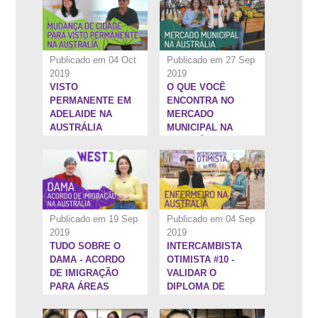
NO INTERCÂMBIO
Publicado em 04 Oct
Publicado em 27 Sep
2019
2019
VISTO
O QUE VOCÊ
21:34''
18:41''
PERMANENTE EM
ENCONTRA NO
ADELAIDE NA
MERCADO
AUSTRÁLIA
MUNICIPAL NA
AUSTRÁLIA
Publicado em 19 Sep
Publicado em 04 Sep
2019
2019
TUDO SOBRE O
INTERCAMBISTA
1:37:51''
1:21:45''
DAMA - ACORDO
OTIMISTA #10 -
DE IMIGRAÇÃO
VALIDAR O
PARA ÁREAS
DIPLOMA DE
DESIGNADAS NA
ENFERMAGEM NA
AUSTRÁLIA
AUSTRÁLIA