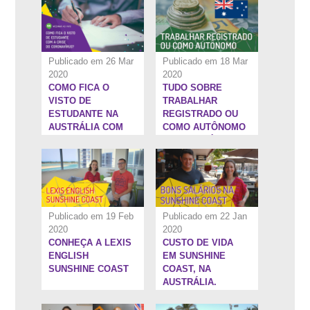
FUNDADOR DA
WEST 1
Publicado em 26 Mar
Publicado em 18 Mar
2020
2020
COMO FICA O
TUDO SOBRE
11:9''
8:8''
VISTO DE
TRABALHAR
ESTUDANTE NA
REGISTRADO OU
AUSTRÁLIA COM
COMO AUTÔNOMO
A CRISE DO
NA AUSTRÁLIA
CORONAVÍRUS?
Publicado em 19 Feb
Publicado em 22 Jan
2020
2020
CONHEÇA A LEXIS
CUSTO DE VIDA
14:20''
10:20''
ENGLISH
EM SUNSHINE
SUNSHINE COAST
COAST, NA
AUSTRÁLIA.