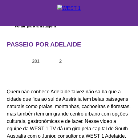
X
Voltar para a listagem
ORÇAMENTO
PASSEIO POR ADELAIDE
ONDE ESTUDAR
201
2
SUPORTE WEST 1
ESCOLAS E CURSOS
PROMOÇÕES
Quem não conhece Adelaide talvez não saiba que a
cidade que fica ao sul da Austrália tem belas paisagens
CONSULTORES EDUCACIONAIS
naturais como praias, montanhas, cachoeiras e florestas,
mas também tem um grande centro urbano com opções
culturais, gastronômicas e de lazer. Nesse vídeo a
equipe da WEST 1 TV dá um giro pela capital de South
Australia com o Junior, consultor da WEST 1 Adelaide,
SOBRE A WEST 1