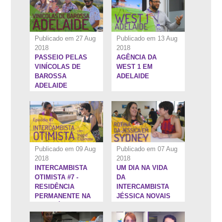
Publicado em 27 Aug
Publicado em 13 Aug
2018
2018
PASSEIO PELAS
AGÊNCIA DA
9:41''
10:1''
VINÍCOLAS DE
WEST 1 EM
BAROSSA
ADELAIDE
ADELAIDE
Publicado em 09 Aug
Publicado em 07 Aug
2018
2018
INTERCAMBISTA
UM DIA NA VIDA
10:16''
10:31''
OTIMISTA #7 -
DA
RESIDÊNCIA
INTERCAMBISTA
PERMANENTE NA
JÉSSICA NOVAIS
AUSTRÁLIA
EM SYDNEY