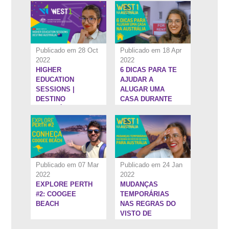
SUPERIOR NA
AUSTRÁLIA - #3
Publicado em 28 Oct
Publicado em 18 Apr
2022
2022
HIGHER
6 DICAS PARA TE
3:53''
7:34''
EDUCATION
AJUDAR A
SESSIONS |
ALUGAR UMA
DESTINO
CASA DURANTE
AUSTRÁLIA
SEU
INTERCÂMBIO NA
AUSTRÁLIA
Publicado em 07 Mar
Publicado em 24 Jan
2022
2022
EXPLORE PERTH
MUDANÇAS
8:37''
6:10''
#2: COOGEE
TEMPORÁRIAS
BEACH
NAS REGRAS DO
VISTO DE
ESTUDOS PARA