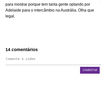
para mostrar porque tem tanta gente optando por
FAQS
Adelaide para o intercâmbio na Austrália. Olha que
BLOG
legal.
WEST 1 TV
OUVIDORIA
AGÊNCIA SELO BELTA
14 comentários
TRABALHE CONOSCO
DEPOIMENTOS
COMENTAR