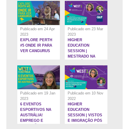
EDICATION
SESSIONS
Publicado em 24 Apr
Publicado em 23 Mar
2023
2023
EXPLORE PERTH
HIGHER
5:52''
1:1:14''
#5 ONDE IR PARA
EDUCATION
VER CANGURUS
SESSION |
MESTRADO NA
AUSTRÁLIA, NA
QUT
Publicado em 19 Jan
Publicado em 10 Nov
2023
2022
6 EVENTOS
HIGHER
1:31:32''
8:27''
ESPORTIVOS NA
EDUCATION
AUSTRÁLIA!
SESSION | VISTOS
EMPREGO E
E IMIGRAÇÃO PÓS
DIVERSÃO!
ENSINO