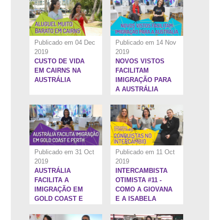
Publicado em 04 Dec
Publicado em 14 Nov
2019
2019
CUSTO DE VIDA
NOVOS VISTOS
3:25''
23:18''
EM CAIRNS NA
FACILITAM
AUSTRÁLIA
IMIGRAÇÃO PARA
A AUSTRÁLIA
Publicado em 31 Oct
Publicado em 11 Oct
2019
2019
AUSTRÁLIA
INTERCAMBISTA
22:58''
20:41''
FACILITA A
OTIMISTA #11 -
IMIGRAÇÃO EM
COMO A GIOVANA
GOLD COAST E
E A ISABELA
PERTH.
CONQUISTARAM
OS OBJETIVOS