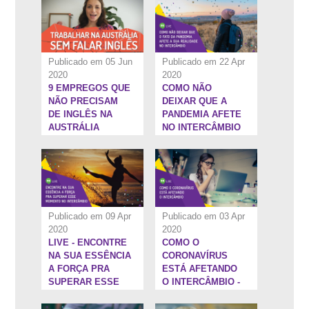
Publicado em 05 Jun
Publicado em 22 Apr
2020
2020
9 EMPREGOS QUE
COMO NÃO
58:36''
1:13:31''
NÃO PRECISAM
DEIXAR QUE A
DE INGLÊS NA
PANDEMIA AFETE
AUSTRÁLIA
NO INTERCÂMBIO
Publicado em 09 Apr
Publicado em 03 Apr
2020
2020
LIVE - ENCONTRE
COMO O
52:23''
47:3''
NA SUA ESSÊNCIA
CORONAVÍRUS
A FORÇA PRA
ESTÁ AFETANDO
SUPERAR ESSE
O INTERCÂMBIO -
MOMENTO NO
COM DANILO
INTERCÂMBIO
LOPES,