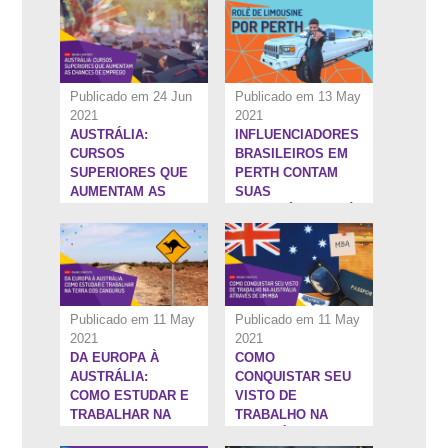
Publicado em 24 Jun
Publicado em 13 May
2021
2021
AUSTRÁLIA:
INFLUENCIADORES
1:26:46''
1:19:0''
CURSOS
BRASILEIROS EM
SUPERIORES QUE
PERTH CONTAM
AUMENTAM AS
SUAS
CHANCES DE
TRAJETÓRIAS ATÉ
EMPREGO
A AUSTRÁLIA
Publicado em 11 May
Publicado em 11 May
2021
2021
DA EUROPA À
COMO
19:2''
1:36:12''
AUSTRÁLIA:
CONQUISTAR SEU
COMO ESTUDAR E
VISTO DE
TRABALHAR NA
TRABALHO NA
TERRA DOS
AUSTRÁLIA