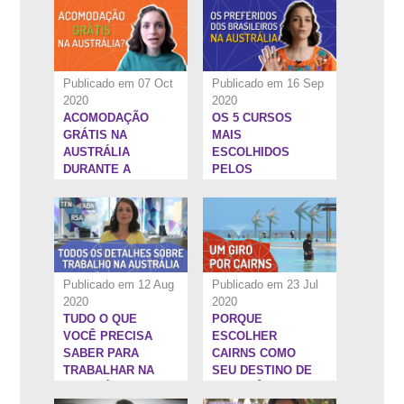
Publicado em 07 Oct
Publicado em 16 Sep
2020
2020
ACOMODAÇÃO
OS 5 CURSOS
4:53''
15:25''
GRÁTIS NA
MAIS
AUSTRÁLIA
ESCOLHIDOS
DURANTE A
PELOS
PANDEMIA
BRASILEIROS NA
AUSTRÁLIA
Publicado em 12 Aug
Publicado em 23 Jul
2020
2020
TUDO O QUE
PORQUE
6:34''
22:33''
VOCÊ PRECISA
ESCOLHER
SABER PARA
CAIRNS COMO
TRABALHAR NA
SEU DESTINO DE
AUSTRÁLIA
INTERCÂMBIO NA