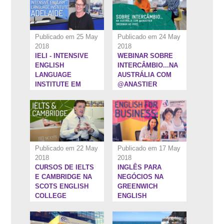
Publicado em 25 May
Publicado em 24 May
2018
2018
IELI - INTENSIVE
WEBINAR SOBRE
6:5''
5:41''
ENGLISH
INTERCÂMBIO...NA
LANGUAGE
AUSTRÁLIA COM
INSTITUTE EM
@ANASTIER
ADELAIDE
Publicado em 22 May
Publicado em 17 May
2018
2018
CURSOS DE IELTS
INGLÊS PARA
7:34''
6:35''
E CAMBRIDGE NA
NEGÓCIOS NA
SCOTS ENGLISH
GREENWICH
COLLEGE
ENGLISH
COLLEGE