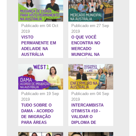
NO INTERCÂMBIO
Publicado em 04 Oct
Publicado em 27 Sep
2019
2019
VISTO
O QUE VOCÊ
21:34''
18:41''
PERMANENTE EM
ENCONTRA NO
ADELAIDE NA
MERCADO
AUSTRÁLIA
MUNICIPAL NA
AUSTRÁLIA
Publicado em 19 Sep
Publicado em 04 Sep
2019
2019
TUDO SOBRE O
INTERCAMBISTA
1:37:51''
1:21:45''
DAMA - ACORDO
OTIMISTA #10 -
DE IMIGRAÇÃO
VALIDAR O
PARA ÁREAS
DIPLOMA DE
DESIGNADAS NA
ENFERMAGEM NA
AUSTRÁLIA
AUSTRÁLIA