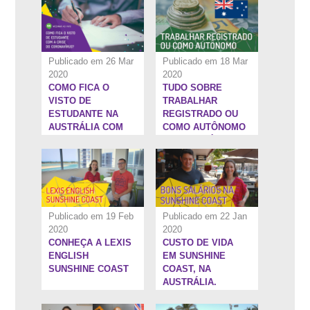
FUNDADOR DA
WEST 1
Publicado em 26 Mar
Publicado em 18 Mar
2020
2020
COMO FICA O
TUDO SOBRE
11:9''
8:8''
VISTO DE
TRABALHAR
ESTUDANTE NA
REGISTRADO OU
AUSTRÁLIA COM
COMO AUTÔNOMO
A CRISE DO
NA AUSTRÁLIA
CORONAVÍRUS?
Publicado em 19 Feb
Publicado em 22 Jan
2020
2020
CONHEÇA A LEXIS
CUSTO DE VIDA
14:20''
10:20''
ENGLISH
EM SUNSHINE
SUNSHINE COAST
COAST, NA
AUSTRÁLIA.