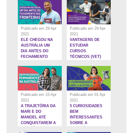
CANGURUS
ATRAVÉS DE UM
MBA
Publicado em 29 Apr
Publicado em 29 Apr
2021
2021
ELE CHEGOU NA
VANTAGENS DE
19:33''
5:1''
AUSTRÁLIA UM
ESTUDAR
DIA ANTES DO
CURSOS
FECHAMENTO
TÉCNICOS (VET)
DAS FRONTEIRAS
NA AUSTRÁLIA
| INTERCAMBISTA
OTIMISTA #14
Publicado em 15 Apr
Publicado em 01 Apr
2021
2021
A TRAJETÓRIA DA
5 CURIOSIDADES
5:13''
6:22''
MARI E DO
BEM
MANOEL ATÉ
INTERESSANTES
CONQUISTAREM A
SOBRE A
RESIDÊNCIA
AUSTRÁLIA