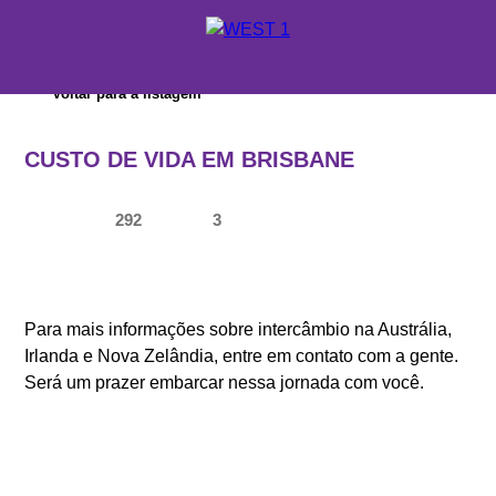
X
Voltar para a listagem
ORÇAMENTO
CUSTO DE VIDA EM BRISBANE
ONDE ESTUDAR
292
3
SUPORTE WEST 1
ESCOLAS E CURSOS
PROMOÇÕES
Para mais informações sobre intercâmbio na Austrália,
Irlanda e Nova Zelândia, entre em contato com a gente.
CONSULTORES EDUCACIONAIS
Será um prazer embarcar nessa jornada com você.
SOBRE A WEST 1