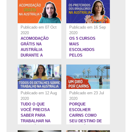
Publicado em 07 Oct
Publicado em 16 Sep
2020
2020
ACOMODAÇÃO
OS 5 CURSOS
4:53''
15:25''
GRÁTIS NA
MAIS
AUSTRÁLIA
ESCOLHIDOS
DURANTE A
PELOS
PANDEMIA
BRASILEIROS NA
AUSTRÁLIA
Publicado em 12 Aug
Publicado em 23 Jul
2020
2020
TUDO O QUE
PORQUE
6:34''
22:33''
VOCÊ PRECISA
ESCOLHER
SABER PARA
CAIRNS COMO
TRABALHAR NA
SEU DESTINO DE
AUSTRÁLIA
INTERCÂMBIO NA