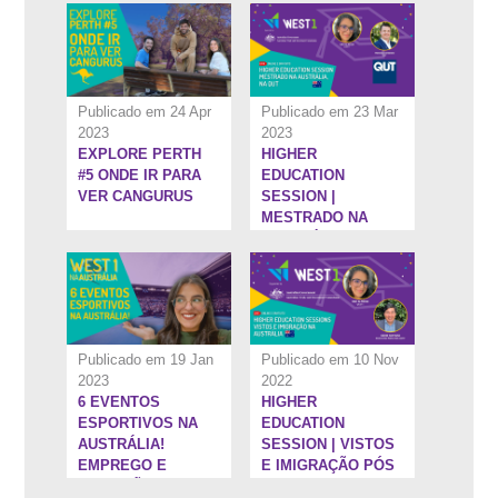
EDICATION
SESSIONS
Publicado em 24 Apr
Publicado em 23 Mar
2023
2023
EXPLORE PERTH
HIGHER
5:52''
1:1:14''
#5 ONDE IR PARA
EDUCATION
VER CANGURUS
SESSION |
MESTRADO NA
AUSTRÁLIA, NA
QUT
Publicado em 19 Jan
Publicado em 10 Nov
2023
2022
6 EVENTOS
HIGHER
1:31:32''
8:27''
ESPORTIVOS NA
EDUCATION
AUSTRÁLIA!
SESSION | VISTOS
EMPREGO E
E IMIGRAÇÃO PÓS
DIVERSÃO!
ENSINO