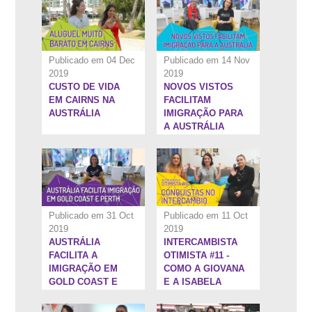
Publicado em 04 Dec
Publicado em 14 Nov
2019
2019
CUSTO DE VIDA
NOVOS VISTOS
3:25''
23:18''
EM CAIRNS NA
FACILITAM
AUSTRÁLIA
IMIGRAÇÃO PARA
A AUSTRÁLIA
Publicado em 31 Oct
Publicado em 11 Oct
2019
2019
AUSTRÁLIA
INTERCAMBISTA
22:58''
20:41''
FACILITA A
OTIMISTA #11 -
IMIGRAÇÃO EM
COMO A GIOVANA
GOLD COAST E
E A ISABELA
PERTH.
CONQUISTARAM
OS OBJETIVOS