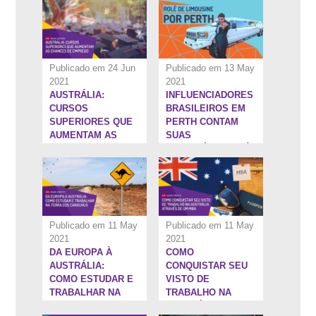
Publicado em 24 Jun
Publicado em 13 May
2021
2021
AUSTRÁLIA:
INFLUENCIADORES
1:26:46''
1:19:0''
CURSOS
BRASILEIROS EM
SUPERIORES QUE
PERTH CONTAM
AUMENTAM AS
SUAS
CHANCES DE
TRAJETÓRIAS ATÉ
EMPREGO
A AUSTRÁLIA
Publicado em 11 May
Publicado em 11 May
2021
2021
DA EUROPA À
COMO
19:2''
1:36:12''
AUSTRÁLIA:
CONQUISTAR SEU
COMO ESTUDAR E
VISTO DE
TRABALHAR NA
TRABALHO NA
TERRA DOS
AUSTRÁLIA