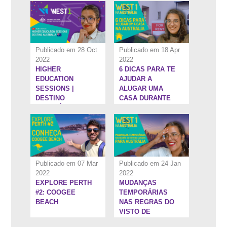
SUPERIOR NA
AUSTRÁLIA - #3
Publicado em 28 Oct
Publicado em 18 Apr
2022
2022
HIGHER
6 DICAS PARA TE
3:53''
7:34''
EDUCATION
AJUDAR A
SESSIONS |
ALUGAR UMA
DESTINO
CASA DURANTE
AUSTRÁLIA
SEU
INTERCÂMBIO NA
AUSTRÁLIA
Publicado em 07 Mar
Publicado em 24 Jan
2022
2022
EXPLORE PERTH
MUDANÇAS
8:37''
6:10''
#2: COOGEE
TEMPORÁRIAS
BEACH
NAS REGRAS DO
VISTO DE
ESTUDOS PARA