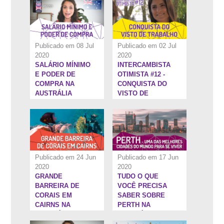
AUSTRÁLIA
Publicado em 08 Jul
Publicado em 02 Jul
2020
2020
SALÁRIO MÍNIMO
INTERCAMBISTA
12:28''
9:50''
E PODER DE
OTIMISTA #12 -
COMPRA NA
CONQUISTA DO
AUSTRÁLIA
VISTO DE
TRABALHO NA
AUSTRÁLIA
Publicado em 24 Jun
Publicado em 17 Jun
2020
2020
GRANDE
TUDO O QUE
11:3''
45:29''
BARREIRA DE
VOCÊ PRECISA
CORAIS EM
SABER SOBRE
CAIRNS NA
PERTH NA
AUSTRÁLIA
AUSTRÁLIA