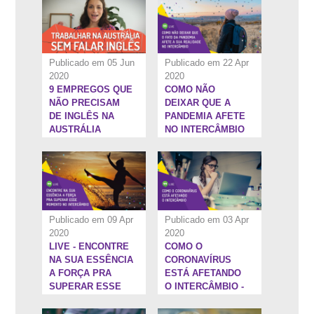
Publicado em 05 Jun
Publicado em 22 Apr
2020
2020
9 EMPREGOS QUE
COMO NÃO
58:36''
1:13:31''
NÃO PRECISAM
DEIXAR QUE A
DE INGLÊS NA
PANDEMIA AFETE
AUSTRÁLIA
NO INTERCÂMBIO
Publicado em 09 Apr
Publicado em 03 Apr
2020
2020
LIVE - ENCONTRE
COMO O
52:23''
47:3''
NA SUA ESSÊNCIA
CORONAVÍRUS
A FORÇA PRA
ESTÁ AFETANDO
SUPERAR ESSE
O INTERCÂMBIO -
MOMENTO NO
COM DANILO
INTERCÂMBIO
LOPES,