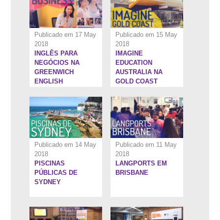
Publicado em 17 May
Publicado em 15 May
2018
2018
INGLÊS PARA
IMAGINE
6:35''
7:4''
NEGÓCIOS NA
EDUCATION
GREENWICH
AUSTRALIA NA
ENGLISH
GOLD COAST
COLLEGE
Publicado em 14 May
Publicado em 11 May
2018
2018
PISCINAS
LANGPORTS EM
7:5''
5:6''
PÚBLICAS DE
BRISBANE
SYDNEY