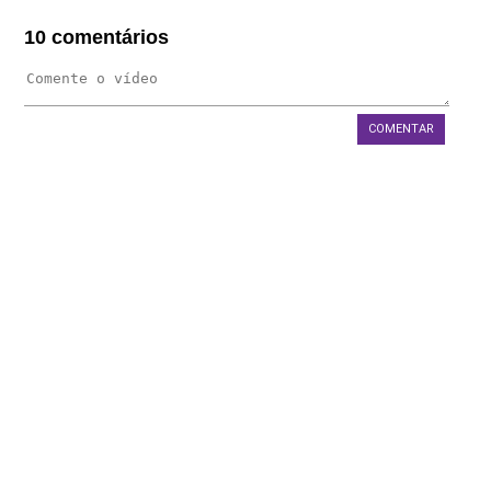
FAQS
10 comentários
BLOG
WEST 1 TV
COMENTAR
OUVIDORIA
AGÊNCIA SELO BELTA
TRABALHE CONOSCO
DEPOIMENTOS