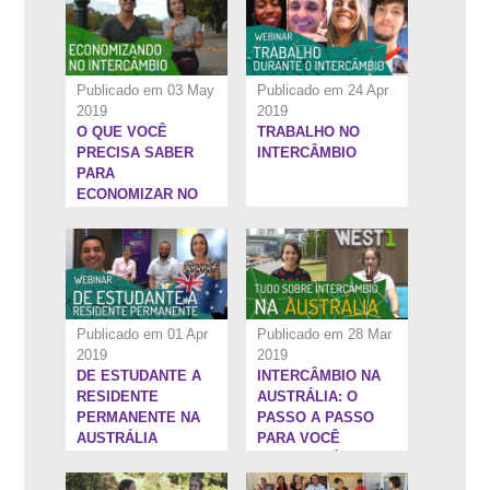
Publicado em 03 May
Publicado em 24 Apr
2019
2019
O QUE VOCÊ
TRABALHO NO
1:44:47''
26:29''
PRECISA SABER
INTERCÂMBIO
PARA
ECONOMIZAR NO
SEU
INTERCÂMBIO
PARA AUSTRÁLIA!
Publicado em 01 Apr
Publicado em 28 Mar
2019
2019
DE ESTUDANTE A
INTERCÂMBIO NA
18:44''
28:33''
RESIDENTE
AUSTRÁLIA: O
PERMANENTE NA
PASSO A PASSO
AUSTRÁLIA
PARA VOCÊ
CHEGAR LÁ EM
2019!