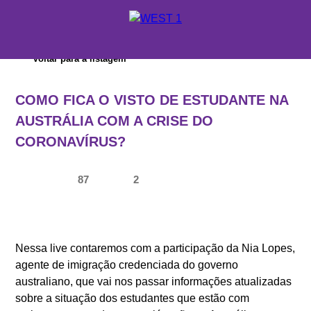
X
Voltar para a listagem
ORÇAMENTO
COMO FICA O VISTO DE ESTUDANTE NA
ONDE ESTUDAR
AUSTRÁLIA COM A CRISE DO
CORONAVÍRUS?
SUPORTE WEST 1
ESCOLAS E CURSOS
87
2
PROMOÇÕES
CONSULTORES EDUCACIONAIS
Nessa live contaremos com a participação da Nia Lopes,
agente de imigração credenciada do governo
australiano, que vai nos passar informações atualizadas
sobre a situação dos estudantes que estão com
SOBRE A WEST 1