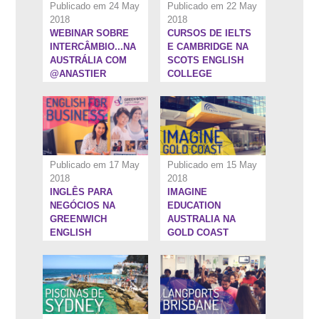
Publicado em 24 May
Publicado em 22 May
2018
2018
WEBINAR SOBRE
CURSOS DE IELTS
5:41''
7:34''
INTERCÂMBIO...NA
E CAMBRIDGE NA
AUSTRÁLIA COM
SCOTS ENGLISH
@ANASTIER
COLLEGE
Publicado em 17 May
Publicado em 15 May
2018
2018
INGLÊS PARA
IMAGINE
6:35''
7:4''
NEGÓCIOS NA
EDUCATION
GREENWICH
AUSTRALIA NA
ENGLISH
GOLD COAST
COLLEGE