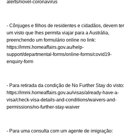
alerts/novel-coronavirus
- Cônjuges e filhos de residentes e cidadãos, devem ter
um visto que lhes permita viajar para a Austrália,
preenchendo um formulário online no link:
https://immi.homeaffairs.gov.au/help-
support/departmental-forms/online-forms/covid19-
enquiry-form
- Para retirada da condição de No Further Stay do visto:
https://immi.homeaffairs.gov.au/visas/already-have-a-
visa/check-visa-details-and-conditions/waivers-and-
permissions/no-further-stay-waiver
- Para uma consulta com um agente de imigração: