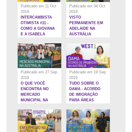
Publicado em 11 Oct
Publicado em 04 Oct
2019
2019
INTERCAMBISTA
VISTO
20:41''
21:34''
OTIMISTA #11 -
PERMANENTE EM
COMO A GIOVANA
ADELAIDE NA
E A ISABELA
AUSTRÁLIA
CONQUISTARAM
OS OBJETIVOS
NO INTERCÂMBIO
Publicado em 27 Sep
Publicado em 19 Sep
2019
2019
O QUE VOCÊ
TUDO SOBRE O
18:41''
18:22''
ENCONTRA NO
DAMA - ACORDO
MERCADO
DE IMIGRAÇÃO
MUNICIPAL NA
PARA ÁREAS
AUSTRÁLIA
DESIGNADAS NA
AUSTRÁLIA