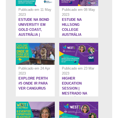
Publicado em 11 May
Publicado em 08 May
2023
2023
ESTUDE NA BOND
ESTUDE NA
5:25''
1:19:38''
UNIVERSITY EM
HILLSONG
GOLD COAST,
COLLEGE
AUSTRÁLIA |
AUSTRÁLIA
HIGHER
EDICATION
SESSIONS
Publicado em 24 Apr
Publicado em 23 Mar
2023
2023
EXPLORE PERTH
HIGHER
5:52''
1:1:14''
#5 ONDE IR PARA
EDUCATION
VER CANGURUS
SESSION |
MESTRADO NA
AUSTRÁLIA, NA
QUT