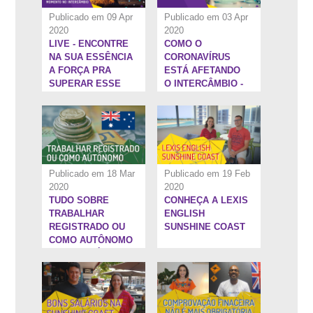
Publicado em 09 Apr
Publicado em 03 Apr
2020
2020
LIVE - ENCONTRE
COMO O
47:3''
11:9''
NA SUA ESSÊNCIA
CORONAVÍRUS
A FORÇA PRA
ESTÁ AFETANDO
SUPERAR ESSE
O INTERCÂMBIO -
MOMENTO NO
COM DANILO
INTERCÂMBIO
LOPES,
FUNDADOR DA
WEST 1
Publicado em 18 Mar
Publicado em 19 Feb
2020
2020
TUDO SOBRE
CONHEÇA A LEXIS
8:8''
14:20''
TRABALHAR
ENGLISH
REGISTRADO OU
SUNSHINE COAST
COMO AUTÔNOMO
NA AUSTRÁLIA