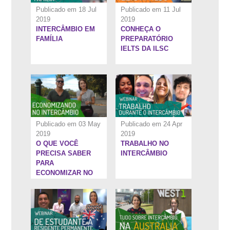
Publicado em 18 Jul
Publicado em 11 Jul
2019
2019
INTERCÂMBIO EM
CONHEÇA O
14:24''
1:53:52''
FAMÍLIA
PREPARATÓRIO
IELTS DA ILSC
Publicado em 03 May
Publicado em 24 Apr
2019
2019
O QUE VOCÊ
TRABALHO NO
1:44:47''
26:29''
PRECISA SABER
INTERCÂMBIO
PARA
ECONOMIZAR NO
SEU
INTERCÂMBIO
PARA AUSTRÁLIA!