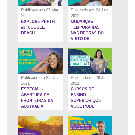
Publicado em 07 Mar
Publicado em 24 Jan
2022
2022
EXPLORE PERTH
MUDANÇAS
8:37''
6:10''
#2: COOGEE
TEMPORÁRIAS
BEACH
NAS REGRAS DO
VISTO DE
ESTUDOS PARA
AUSTRÁLIA
Publicado em 23 Nov
Publicado em 29 Jul
2021
2021
ESPECIAL -
CURSOS DE
1:31:51''
22:8''
ABERTURA DE
ENSINO
FRONTEIRAS DA
SUPERIOR QUE
AUSTRÁLIA
VOCÊ PODE
FAZER NO
EXTERIOR