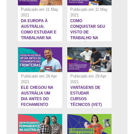
Publicado em 11 May
Publicado em 11 May
2021
2021
DA EUROPA À
COMO
19:2''
1:36:12''
AUSTRÁLIA:
CONQUISTAR SEU
COMO ESTUDAR E
VISTO DE
TRABALHAR NA
TRABALHO NA
TERRA DOS
AUSTRÁLIA
CANGURUS
ATRAVÉS DE UM
MBA
Publicado em 29 Apr
Publicado em 29 Apr
2021
2021
ELE CHEGOU NA
VANTAGENS DE
19:33''
5:1''
AUSTRÁLIA UM
ESTUDAR
DIA ANTES DO
CURSOS
FECHAMENTO
TÉCNICOS (VET)
DAS FRONTEIRAS
NA AUSTRÁLIA
| INTERCAMBISTA
OTIMISTA #14