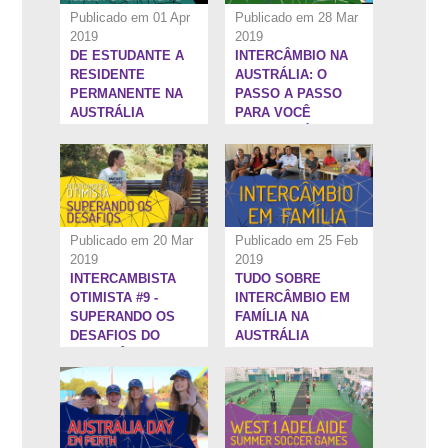
Publicado em 01 Apr
Publicado em 28 Mar
2019
2019
DE ESTUDANTE A
INTERCÂMBIO NA
18:44''
28:33''
RESIDENTE
AUSTRÁLIA: O
PERMANENTE NA
PASSO A PASSO
AUSTRÁLIA
PARA VOCÊ
CHEGAR LÁ EM
2019!
Publicado em 20 Mar
Publicado em 25 Feb
2019
2019
INTERCAMBISTA
TUDO SOBRE
3:25''
13:2''
OTIMISTA #9 -
INTERCÂMBIO EM
SUPERANDO OS
FAMÍLIA NA
DESAFIOS DO
AUSTRÁLIA
INTERCÂMBIO