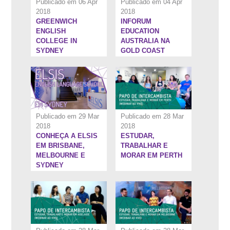
Publicado em 06 Apr
Publicado em 04 Apr
2018
2018
GREENWICH
INFORUM
5:30''
1:24:32''
ENGLISH
EDUCATION
COLLEGE IN
AUSTRALIA NA
SYDNEY
GOLD COAST
Publicado em 29 Mar
Publicado em 28 Mar
2018
2018
CONHEÇA A ELSIS
ESTUDAR,
1:22:40''
1:29:24''
EM BRISBANE,
TRABALHAR E
MELBOURNE E
MORAR EM PERTH
SYDNEY