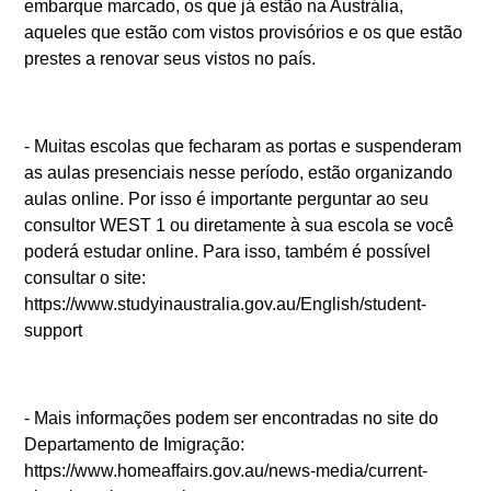
embarque marcado, os que já estão na Austrália,
FAQS
aqueles que estão com vistos provisórios e os que estão
prestes a renovar seus vistos no país.
BLOG
WEST 1 TV
- Muitas escolas que fecharam as portas e suspenderam
OUVIDORIA
as aulas presenciais nesse período, estão organizando
AGÊNCIA SELO BELTA
aulas online. Por isso é importante perguntar ao seu
TRABALHE CONOSCO
consultor WEST 1 ou diretamente à sua escola se você
poderá estudar online. Para isso, também é possível
DEPOIMENTOS
consultar o site:
https://www.studyinaustralia.gov.au/English/student-
support
- Mais informações podem ser encontradas no site do
Departamento de Imigração:
https://www.homeaffairs.gov.au/news-media/current-