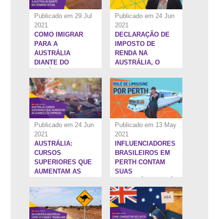
Publicado em 29 Jul
Publicado em 24 Jun
2021
2021
COMO IMIGRAR
DECLARAÇÃO DE
1:20:16''
16:31''
PARA A
IMPOSTO DE
AUSTRÁLIA
RENDA NA
DIANTE DO
AUSTRÁLIA, O
CENÁRIO ATUAL
TAX RETURN
Publicado em 24 Jun
Publicado em 13 May
2021
2021
AUSTRÁLIA:
INFLUENCIADORES
1:26:46''
1:19:0''
CURSOS
BRASILEIROS EM
SUPERIORES QUE
PERTH CONTAM
AUMENTAM AS
SUAS
CHANCES DE
TRAJETÓRIAS ATÉ
EMPREGO
A AUSTRÁLIA