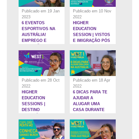
Publicado em 19 Jan
Publicado em 10 Nov
2023
2022
6 EVENTOS
HIGHER
1:31:32''
8:27''
ESPORTIVOS NA
EDUCATION
AUSTRÁLIA!
SESSION | VISTOS
EMPREGO E
E IMIGRAÇÃO PÓS
DIVERSÃO!
ENSINO
SUPERIOR NA
AUSTRÁLIA - #3
Publicado em 28 Oct
Publicado em 18 Apr
2022
2022
HIGHER
6 DICAS PARA TE
3:53''
7:34''
EDUCATION
AJUDAR A
SESSIONS |
ALUGAR UMA
DESTINO
CASA DURANTE
AUSTRÁLIA
SEU
INTERCÂMBIO NA
AUSTRÁLIA