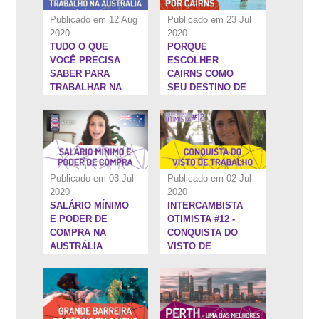
Publicado em 12 Aug
Publicado em 23 Jul
2020
2020
TUDO O QUE
PORQUE
6:34''
22:33''
VOCÊ PRECISA
ESCOLHER
SABER PARA
CAIRNS COMO
TRABALHAR NA
SEU DESTINO DE
AUSTRÁLIA
INTERCÂMBIO NA
AUSTRÁLIA
Publicado em 08 Jul
Publicado em 02 Jul
2020
2020
SALÁRIO MÍNIMO
INTERCAMBISTA
12:28''
9:50''
E PODER DE
OTIMISTA #12 -
COMPRA NA
CONQUISTA DO
AUSTRÁLIA
VISTO DE
TRABALHO NA
AUSTRÁLIA