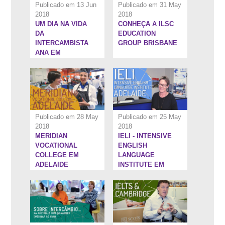
Publicado em 13 Jun
Publicado em 31 May
2018
2018
UM DIA NA VIDA
CONHEÇA A ILSC
6:18''
6:44''
DA
EDUCATION
INTERCAMBISTA
GROUP BRISBANE
ANA EM
ADELAIDE
Publicado em 28 May
Publicado em 25 May
2018
2018
MERIDIAN
IELI - INTENSIVE
1:22:4''
6:5''
VOCATIONAL
ENGLISH
COLLEGE EM
LANGUAGE
ADELAIDE
INSTITUTE EM
ADELAIDE