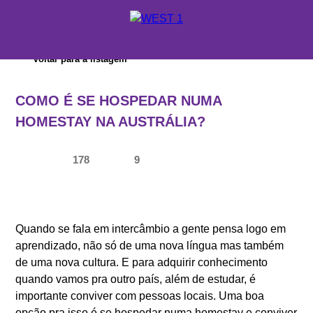
X
Voltar para a listagem
ORÇAMENTO
COMO É SE HOSPEDAR NUMA
ONDE ESTUDAR
HOMESTAY NA AUSTRÁLIA?
SUPORTE WEST 1
178
9
ESCOLAS E CURSOS
PROMOÇÕES
Quando se fala em intercâmbio a gente pensa logo em
CONSULTORES EDUCACIONAIS
aprendizado, não só de uma nova língua mas também
de uma nova cultura. E para adquirir conhecimento
quando vamos pra outro país, além de estudar, é
importante conviver com pessoas locais. Uma boa
SOBRE A WEST 1
opção pra isso é se hospedar numa homestay e conviver