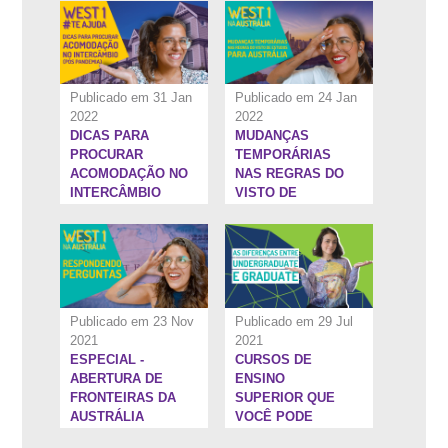
INTERCÂMBIO NA
AUSTRÁLIA
Publicado em 31 Jan
Publicado em 24 Jan
2022
2022
DICAS PARA
MUDANÇAS
8:37''
6:10''
PROCURAR
TEMPORÁRIAS
ACOMODAÇÃO NO
NAS REGRAS DO
INTERCÂMBIO
VISTO DE
ESTUDOS PARA
AUSTRÁLIA
Publicado em 23 Nov
Publicado em 29 Jul
2021
2021
ESPECIAL -
CURSOS DE
1:31:51''
22:8''
ABERTURA DE
ENSINO
FRONTEIRAS DA
SUPERIOR QUE
AUSTRÁLIA
VOCÊ PODE
FAZER NO