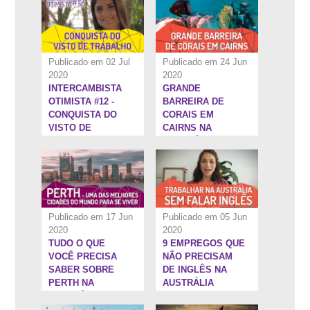
Publicado em 02 Jul
Publicado em 24 Jun
2020
2020
INTERCAMBISTA
GRANDE
9:50''
11:3''
OTIMISTA #12 -
BARREIRA DE
CONQUISTA DO
CORAIS EM
VISTO DE
CAIRNS NA
TRABALHO NA
AUSTRÁLIA
AUSTRÁLIA
Publicado em 17 Jun
Publicado em 05 Jun
2020
2020
TUDO O QUE
9 EMPREGOS QUE
45:29''
58:36''
VOCÊ PRECISA
NÃO PRECISAM
SABER SOBRE
DE INGLÊS NA
PERTH NA
AUSTRÁLIA
AUSTRÁLIA