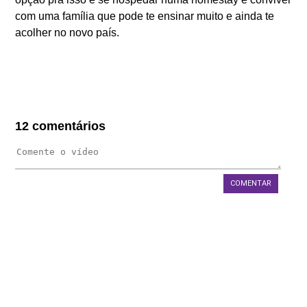
com uma família que pode te ensinar muito e ainda te
FAQS
acolher no novo país.
BLOG
WEST 1 TV
OUVIDORIA
AGÊNCIA SELO BELTA
12 comentários
TRABALHE CONOSCO
DEPOIMENTOS
COMENTAR