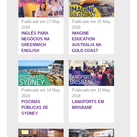
Publicado em 17 May
Publicado em 15 May
2018
2018
INGLÊS PARA
IMAGINE
6:35''
7:4''
NEGÓCIOS NA
EDUCATION
GREENWICH
AUSTRALIA NA
ENGLISH
GOLD COAST
COLLEGE
Publicado em 14 May
Publicado em 11 May
2018
2018
PISCINAS
LANGPORTS EM
7:5''
5:6''
PÚBLICAS DE
BRISBANE
SYDNEY