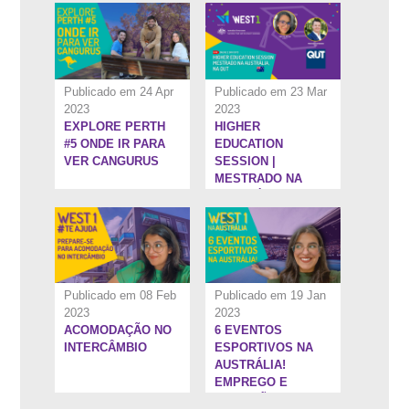
EDICATION
SESSIONS
Publicado em 24 Apr
Publicado em 23 Mar
2023
2023
EXPLORE PERTH
HIGHER
13:29''
5:52''
#5 ONDE IR PARA
EDUCATION
VER CANGURUS
SESSION |
MESTRADO NA
AUSTRÁLIA, NA
QUT
Publicado em 08 Feb
Publicado em 19 Jan
2023
2023
ACOMODAÇÃO NO
6 EVENTOS
1:1:14''
1:31:32''
INTERCÂMBIO
ESPORTIVOS NA
AUSTRÁLIA!
EMPREGO E
DIVERSÃO!