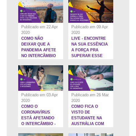
Publicado em 22 Apr
Publicado em 09 Apr
2020
2020
COMO NÃO
LIVE - ENCONTRE
1:13:31''
52:23''
DEIXAR QUE A
NA SUA ESSÊNCIA
PANDEMIA AFETE
A FORÇA PRA
NO INTERCÂMBIO
SUPERAR ESSE
MOMENTO NO
INTERCÂMBIO
Publicado em 03 Apr
Publicado em 26 Mar
2020
2020
COMO O
COMO FICA O
47:3''
11:9''
CORONAVÍRUS
VISTO DE
ESTÁ AFETANDO
ESTUDANTE NA
O INTERCÂMBIO -
AUSTRÁLIA COM
COM DANILO
A CRISE DO
LOPES,
CORONAVÍRUS?