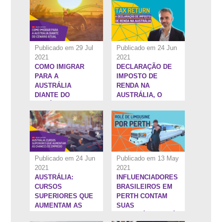
EXTERIOR
Publicado em 29 Jul
Publicado em 24 Jun
2021
2021
COMO IMIGRAR
DECLARAÇÃO DE
1:20:16''
16:31''
PARA A
IMPOSTO DE
AUSTRÁLIA
RENDA NA
DIANTE DO
AUSTRÁLIA, O
CENÁRIO ATUAL
TAX RETURN
Publicado em 24 Jun
Publicado em 13 May
2021
2021
AUSTRÁLIA:
INFLUENCIADORES
1:26:46''
1:19:0''
CURSOS
BRASILEIROS EM
SUPERIORES QUE
PERTH CONTAM
AUMENTAM AS
SUAS
CHANCES DE
TRAJETÓRIAS ATÉ