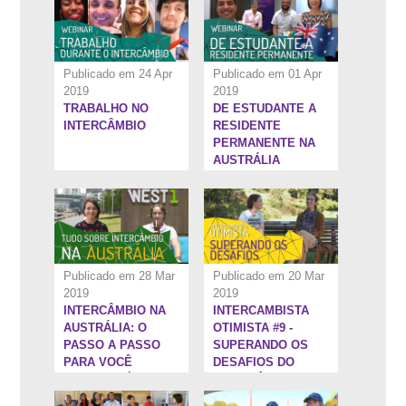
PARA AUSTRÁLIA!
Publicado em 24 Apr
Publicado em 01 Apr
2019
2019
TRABALHO NO
DE ESTUDANTE A
26:29''
18:44''
INTERCÂMBIO
RESIDENTE
PERMANENTE NA
AUSTRÁLIA
Publicado em 28 Mar
Publicado em 20 Mar
2019
2019
INTERCÂMBIO NA
INTERCAMBISTA
28:33''
3:25''
AUSTRÁLIA: O
OTIMISTA #9 -
PASSO A PASSO
SUPERANDO OS
PARA VOCÊ
DESAFIOS DO
CHEGAR LÁ EM
INTERCÂMBIO
2019!