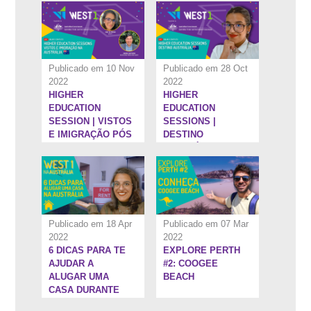
Publicado em 10 Nov
Publicado em 28 Oct
2022
2022
HIGHER
HIGHER
8:27''
3:53''
EDUCATION
EDUCATION
SESSION | VISTOS
SESSIONS |
E IMIGRAÇÃO PÓS
DESTINO
ENSINO
AUSTRÁLIA
SUPERIOR NA
AUSTRÁLIA - #3
Publicado em 18 Apr
Publicado em 07 Mar
2022
2022
6 DICAS PARA TE
EXPLORE PERTH
6:26''
7:34''
AJUDAR A
#2: COOGEE
ALUGAR UMA
BEACH
CASA DURANTE
SEU