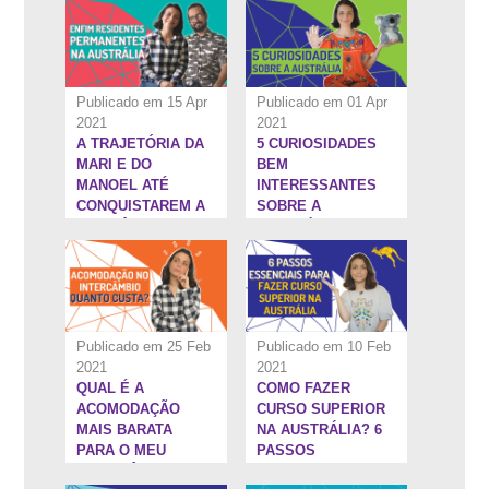
| INTERCAMBISTA
OTIMISTA #14
Publicado em 15 Apr
Publicado em 01 Apr
2021
2021
A TRAJETÓRIA DA
5 CURIOSIDADES
5:55''
5:13''
MARI E DO
BEM
MANOEL ATÉ
INTERESSANTES
CONQUISTAREM A
SOBRE A
RESIDÊNCIA
AUSTRÁLIA
PERMANENTE NA
AUSTRÁLIA
Publicado em 25 Feb
Publicado em 10 Feb
2021
2021
QUAL É A
COMO FAZER
6:22''
3:35''
ACOMODAÇÃO
CURSO SUPERIOR
MAIS BARATA
NA AUSTRÁLIA? 6
PARA O MEU
PASSOS
INTERCÂMBIO?
ESSENCIAIS