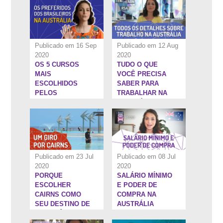
Publicado em 16 Sep
Publicado em 12 Aug
2020
2020
OS 5 CURSOS
TUDO O QUE
15:25''
6:34''
MAIS
VOCÊ PRECISA
ESCOLHIDOS
SABER PARA
PELOS
TRABALHAR NA
BRASILEIROS NA
AUSTRÁLIA
AUSTRÁLIA
Publicado em 23 Jul
Publicado em 08 Jul
2020
2020
PORQUE
SALÁRIO MÍNIMO
22:33''
12:28''
ESCOLHER
E PODER DE
CAIRNS COMO
COMPRA NA
SEU DESTINO DE
AUSTRÁLIA
INTERCÂMBIO NA
AUSTRÁLIA