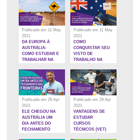
EMPREGO
A AUSTRÁLIA
Publicado em 11 May
Publicado em 11 May
2021
2021
DA EUROPA À
COMO
19:2''
1:36:12''
AUSTRÁLIA:
CONQUISTAR SEU
COMO ESTUDAR E
VISTO DE
TRABALHAR NA
TRABALHO NA
TERRA DOS
AUSTRÁLIA
CANGURUS
ATRAVÉS DE UM
MBA
Publicado em 29 Apr
Publicado em 29 Apr
2021
2021
ELE CHEGOU NA
VANTAGENS DE
19:33''
5:1''
AUSTRÁLIA UM
ESTUDAR
DIA ANTES DO
CURSOS
FECHAMENTO
TÉCNICOS (VET)
DAS FRONTEIRAS
NA AUSTRÁLIA