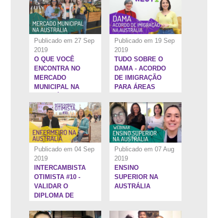
NO INTERCÂMBIO
Publicado em 27 Sep
Publicado em 19 Sep
2019
2019
O QUE VOCÊ
TUDO SOBRE O
18:41''
1:37:51''
ENCONTRA NO
DAMA - ACORDO
MERCADO
DE IMIGRAÇÃO
MUNICIPAL NA
PARA ÁREAS
AUSTRÁLIA
DESIGNADAS NA
AUSTRÁLIA
Publicado em 04 Sep
Publicado em 07 Aug
2019
2019
INTERCAMBISTA
ENSINO
1:21:45''
1:35:12''
OTIMISTA #10 -
SUPERIOR NA
VALIDAR O
AUSTRÁLIA
DIPLOMA DE
ENFERMAGEM NA
AUSTRÁLIA