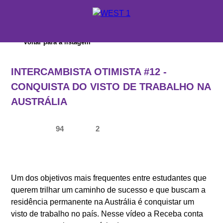
X
Voltar para a listagem
ORÇAMENTO
INTERCAMBISTA OTIMISTA #12 -
ONDE ESTUDAR
CONQUISTA DO VISTO DE TRABALHO NA
AUSTRÁLIA
SUPORTE WEST 1
ESCOLAS E CURSOS
94
2
PROMOÇÕES
CONSULTORES EDUCACIONAIS
Um dos objetivos mais frequentes entre estudantes que
querem trilhar um caminho de sucesso e que buscam a
residência permanente na Austrália é conquistar um
visto de trabalho no país. Nesse vídeo a Receba conta
SOBRE A WEST 1