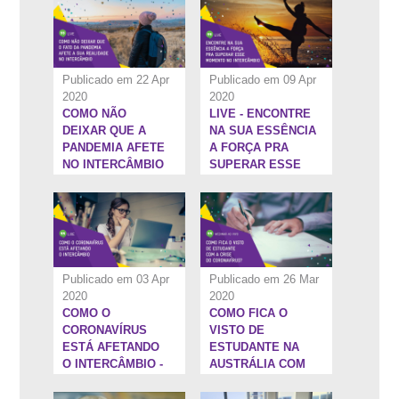
Publicado em 22 Apr
Publicado em 09 Apr
2020
2020
COMO NÃO
LIVE - ENCONTRE
1:13:31''
52:23''
DEIXAR QUE A
NA SUA ESSÊNCIA
PANDEMIA AFETE
A FORÇA PRA
NO INTERCÂMBIO
SUPERAR ESSE
MOMENTO NO
INTERCÂMBIO
Publicado em 03 Apr
Publicado em 26 Mar
2020
2020
COMO O
COMO FICA O
47:3''
11:9''
CORONAVÍRUS
VISTO DE
ESTÁ AFETANDO
ESTUDANTE NA
O INTERCÂMBIO -
AUSTRÁLIA COM
COM DANILO
A CRISE DO
LOPES,
CORONAVÍRUS?