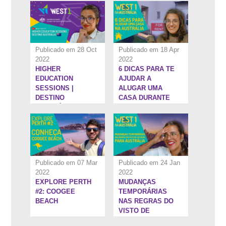
SUPERIOR NA
AUSTRÁLIA - #3
Publicado em 28 Oct
Publicado em 18 Apr
2022
2022
HIGHER
6 DICAS PARA TE
3:53''
7:34''
EDUCATION
AJUDAR A
SESSIONS |
ALUGAR UMA
DESTINO
CASA DURANTE
AUSTRÁLIA
SEU
INTERCÂMBIO NA
AUSTRÁLIA
Publicado em 07 Mar
Publicado em 24 Jan
2022
2022
EXPLORE PERTH
MUDANÇAS
8:37''
6:10''
#2: COOGEE
TEMPORÁRIAS
BEACH
NAS REGRAS DO
VISTO DE
ESTUDOS PARA