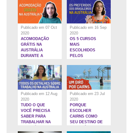
Publicado em 07 Oct
Publicado em 16 Sep
2020
2020
ACOMODAÇÃO
OS 5 CURSOS
4:53''
15:25''
GRÁTIS NA
MAIS
AUSTRÁLIA
ESCOLHIDOS
DURANTE A
PELOS
PANDEMIA
BRASILEIROS NA
AUSTRÁLIA
Publicado em 12 Aug
Publicado em 23 Jul
2020
2020
TUDO O QUE
PORQUE
6:34''
12:28''
VOCÊ PRECISA
ESCOLHER
SABER PARA
CAIRNS COMO
TRABALHAR NA
SEU DESTINO DE
AUSTRÁLIA
INTERCÂMBIO NA