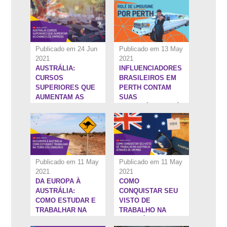
Publicado em 24 Jun
Publicado em 13 May
2021
2021
AUSTRÁLIA:
INFLUENCIADORES
1:26:46''
1:19:0''
CURSOS
BRASILEIROS EM
SUPERIORES QUE
PERTH CONTAM
AUMENTAM AS
SUAS
CHANCES DE
TRAJETÓRIAS ATÉ
EMPREGO
A AUSTRÁLIA
Publicado em 11 May
Publicado em 11 May
2021
2021
DA EUROPA À
COMO
19:2''
1:36:12''
AUSTRÁLIA:
CONQUISTAR SEU
COMO ESTUDAR E
VISTO DE
TRABALHAR NA
TRABALHO NA
TERRA DOS
AUSTRÁLIA