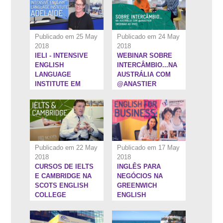
Publicado em 25 May
Publicado em 24 May
2018
2018
IELI - INTENSIVE
WEBINAR SOBRE
6:5''
5:41''
ENGLISH
INTERCÂMBIO...NA
LANGUAGE
AUSTRÁLIA COM
INSTITUTE EM
@ANASTIER
ADELAIDE
Publicado em 22 May
Publicado em 17 May
2018
2018
CURSOS DE IELTS
INGLÊS PARA
7:34''
6:35''
E CAMBRIDGE NA
NEGÓCIOS NA
SCOTS ENGLISH
GREENWICH
COLLEGE
ENGLISH
COLLEGE