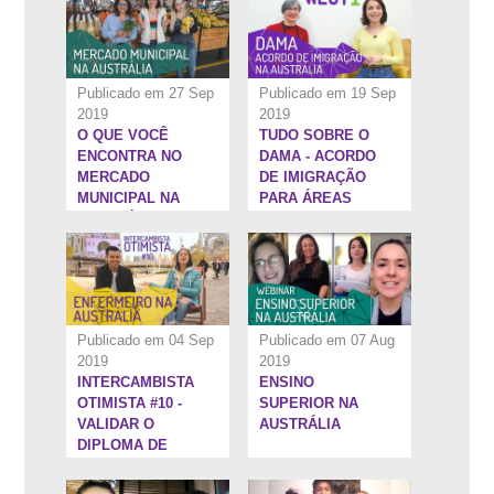
NO INTERCÂMBIO
Publicado em 27 Sep
Publicado em 19 Sep
2019
2019
O QUE VOCÊ
TUDO SOBRE O
18:41''
1:37:51''
ENCONTRA NO
DAMA - ACORDO
MERCADO
DE IMIGRAÇÃO
MUNICIPAL NA
PARA ÁREAS
AUSTRÁLIA
DESIGNADAS NA
AUSTRÁLIA
Publicado em 04 Sep
Publicado em 07 Aug
2019
2019
INTERCAMBISTA
ENSINO
1:21:45''
1:35:12''
OTIMISTA #10 -
SUPERIOR NA
VALIDAR O
AUSTRÁLIA
DIPLOMA DE
ENFERMAGEM NA
AUSTRÁLIA