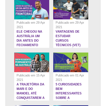
CANGURUS
ATRAVÉS DE UM
MBA
Publicado em 29 Apr
Publicado em 29 Apr
2021
2021
ELE CHEGOU NA
VANTAGENS DE
19:33''
5:1''
AUSTRÁLIA UM
ESTUDAR
DIA ANTES DO
CURSOS
FECHAMENTO
TÉCNICOS (VET)
DAS FRONTEIRAS
NA AUSTRÁLIA
| INTERCAMBISTA
OTIMISTA #14
Publicado em 15 Apr
Publicado em 01 Apr
2021
2021
A TRAJETÓRIA DA
5 CURIOSIDADES
5:13''
6:22''
MARI E DO
BEM
MANOEL ATÉ
INTERESSANTES
CONQUISTAREM A
SOBRE A
RESIDÊNCIA
AUSTRÁLIA