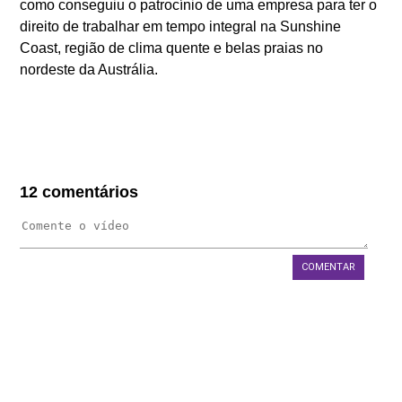
como conseguiu o patrocínio de uma empresa para ter o
FAQS
direito de trabalhar em tempo integral na Sunshine
Coast, região de clima quente e belas praias no
BLOG
nordeste da Austrália.
WEST 1 TV
OUVIDORIA
AGÊNCIA SELO BELTA
TRABALHE CONOSCO
12 comentários
DEPOIMENTOS
COMENTAR