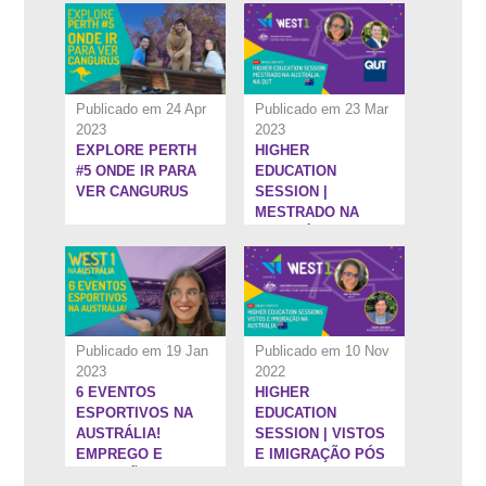
EDICATION
SESSIONS
Publicado em 24 Apr
Publicado em 23 Mar
2023
2023
EXPLORE PERTH
HIGHER
5:52''
1:1:14''
#5 ONDE IR PARA
EDUCATION
VER CANGURUS
SESSION |
MESTRADO NA
AUSTRÁLIA, NA
QUT
Publicado em 19 Jan
Publicado em 10 Nov
2023
2022
6 EVENTOS
HIGHER
1:31:32''
8:27''
ESPORTIVOS NA
EDUCATION
AUSTRÁLIA!
SESSION | VISTOS
EMPREGO E
E IMIGRAÇÃO PÓS
DIVERSÃO!
ENSINO