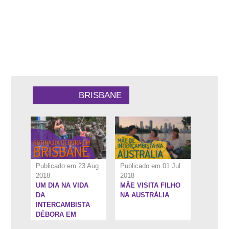
9:1''
8:45''
BRISBANE
Publicado em 23 Aug
Publicado em 01 Jul
2018
2018
UM DIA NA VIDA
MÃE VISITA FILHO
7:28''
12:7''
DA
NA AUSTRÁLIA
INTERCAMBISTA
DÉBORA EM
BRISBANE