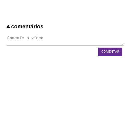
FAQS
BLOG
4 comentários
WEST 1 TV
OUVIDORIA
AGÊNCIA SELO BELTA
COMENTAR
TRABALHE CONOSCO
DEPOIMENTOS