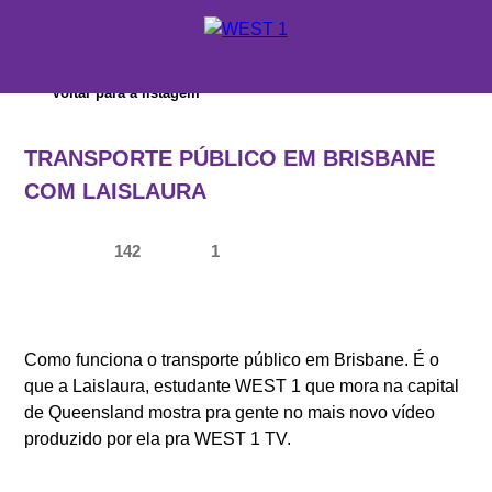
X
Voltar para a listagem
ORÇAMENTO
TRANSPORTE PÚBLICO EM BRISBANE
ONDE ESTUDAR
COM LAISLAURA
SUPORTE WEST 1
142
1
ESCOLAS E CURSOS
PROMOÇÕES
Como funciona o transporte público em Brisbane. É o
CONSULTORES EDUCACIONAIS
que a Laislaura, estudante WEST 1 que mora na capital
de Queensland mostra pra gente no mais novo vídeo
produzido por ela pra WEST 1 TV.
SOBRE A WEST 1