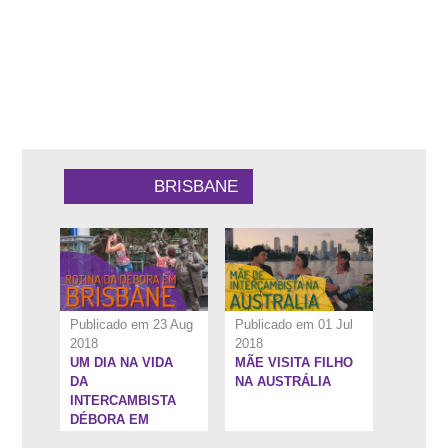
9:1''
8:45''
BRISBANE
Publicado em 23 Aug
Publicado em 01 Jul
2018
2018
UM DIA NA VIDA
MÃE VISITA FILHO
7:28''
12:7''
DA
NA AUSTRÁLIA
INTERCAMBISTA
DÉBORA EM
BRISBANE