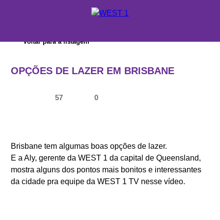
X
Voltar para a listagem
ORÇAMENTO
OPÇÕES DE LAZER EM BRISBANE
ONDE ESTUDAR
57
0
SUPORTE WEST 1
ESCOLAS E CURSOS
PROMOÇÕES
Brisbane tem algumas boas opções de lazer.
E a Aly, gerente da WEST 1 da capital de Queensland,
CONSULTORES EDUCACIONAIS
mostra alguns dos pontos mais bonitos e interessantes
da cidade pra equipe da WEST 1 TV nesse vídeo.
SOBRE A WEST 1