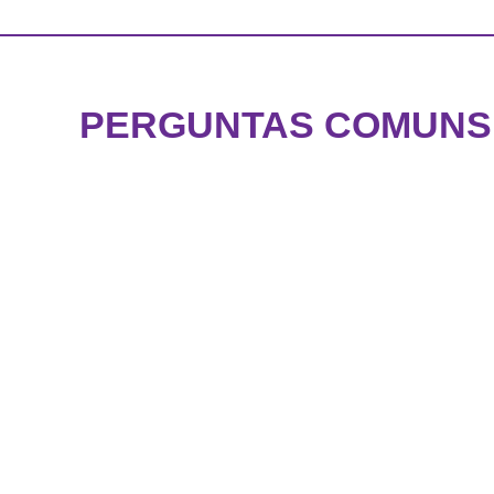
FAQS
BLOG
WEST 1 TV
PERGUNTAS COMUNS 
OUVIDORIA
AGÊNCIA SELO BELTA
FAQS DA AUSTRÁLIA
TRABALHE CONOSCO
DEPOIMENTOS