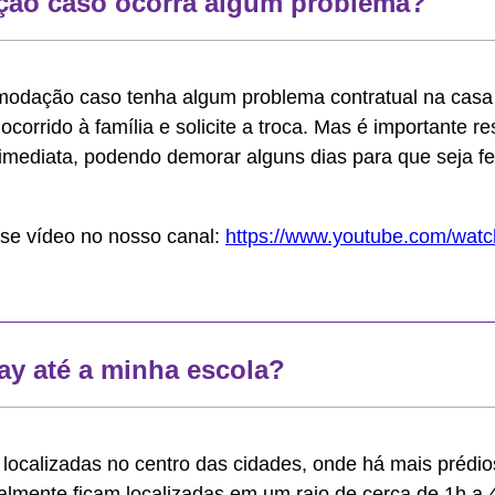
ção caso ocorra algum problema?
omodação caso tenha algum problema contratual na casa
ocorrido à família e solicite a troca. Mas é importante re
imediata, podendo demorar alguns dias para que seja fe
sse vídeo no nosso canal:
https://www.youtube.com/wa
ay até a minha escola?
localizadas no centro das cidades, onde há mais prédios
mente ficam localizadas em um raio de cerca de 1h a 4