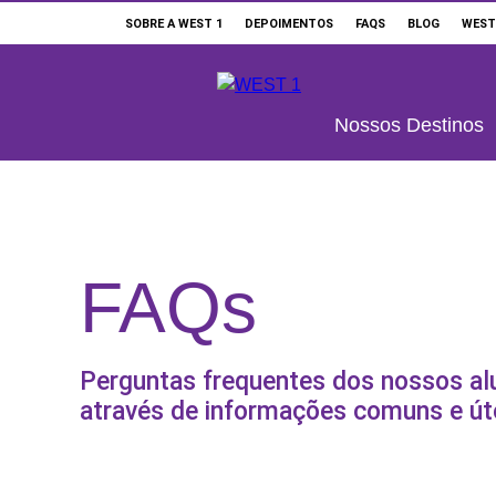
SOBRE A WEST 1
DEPOIMENTOS
FAQS
BLOG
WEST
Buscar
Nossos Destinos
ONDE ESTUDAR
SUPORTE WEST 1
ESCOLAS E CURSOS
FAQs
PROMOÇÕES
CONSULTORES EDUCACIONAIS
Perguntas frequentes dos nossos alu
através de informações comuns e út
SOBRE A WEST 1