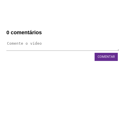
FAQS
BLOG
WEST 1 TV
0 comentários
OUVIDORIA
AGÊNCIA SELO BELTA
COMENTAR
TRABALHE CONOSCO
DEPOIMENTOS