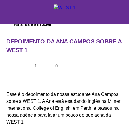
X
Voltar para a listagem
ORÇAMENTO
DEPOIMENTO DA ANA CAMPOS SOBRE A
ONDE ESTUDAR
WEST 1
SUPORTE WEST 1
1
0
ESCOLAS E CURSOS
PROMOÇÕES
Esse é o depoimento da nossa estudante Ana Campos
CONSULTORES EDUCACIONAIS
sobre a WEST 1. A Ana está estudando inglês na Milner
International College of English, em Perth, e passou na
nossa agência para falar um pouco do que acha da
WEST 1.
SOBRE A WEST 1