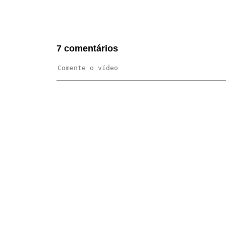
FAQS
BLOG
7 comentários
WEST 1 TV
OUVIDORIA
AGÊNCIA SELO BELTA
TRABALHE CONOSCO
DEPOIMENTOS