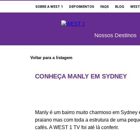
SOBRE A WEST 1
DEPOIMENTOS
FAQS
BLOG
WEST
Buscar
Nossos Destinos
ONDE ESTUDAR
Voltar para a listagem
SUPORTE WEST 1
CONHEÇA MANLY EM SYDNEY
ESCOLAS E CURSOS
PROMOÇÕES
CONSULTORES EDUCACIONAIS
Manly é um bairro muito charmoso em Sydney e u
praiano mas com toda a estrutura de uma peque
cafés. A WEST 1 TV foi até lá conferir.
SOBRE A WEST 1