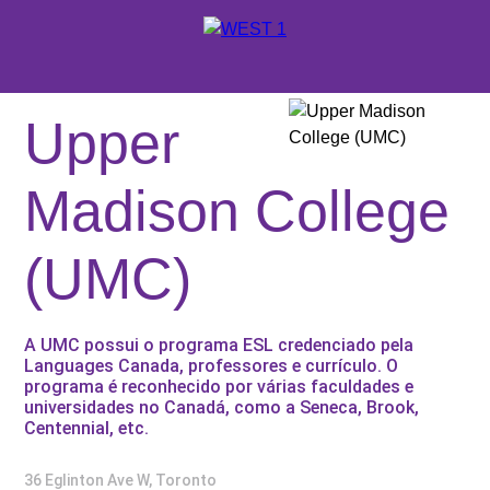
X
ORÇAMENTO
Upper
ONDE ESTUDAR
Madison College
SUPORTE WEST 1
(UMC)
ESCOLAS E CURSOS
PROMOÇÕES
A UMC possui o programa ESL credenciado pela
CONSULTORES EDUCACIONAIS
Languages Canada, professores e currículo. O
programa é reconhecido por várias faculdades e
universidades no Canadá, como a Seneca, Brook,
Centennial, etc.
36 Eglinton Ave W, Toronto
SOBRE A WEST 1