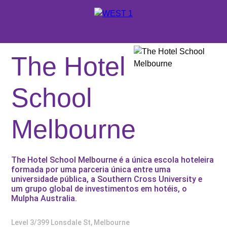
X
ORÇAMENTO
The Hotel
ONDE ESTUDAR
School
SUPORTE WEST 1
Melbourne
ESCOLAS E CURSOS
PROMOÇÕES
The Hotel School Melbourne é a única escola hoteleira
CONSULTORES EDUCACIONAIS
formada por uma parceria única entre uma
universidade pública, a Southern Cross University e
um grupo global de investimentos em hotéis, o
Mulpha Australia.
Level 3/399 Lonsdale St, Melbourne
SOBRE A WEST 1