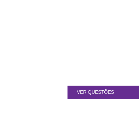
FAQS DA IRLANDA
VER QUESTÕES
FAQS DA NOVA ZELÂNDIA