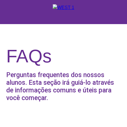
X
ORÇAMENTO
ONDE ESTUDAR
FAQs
SUPORTE WEST 1
ESCOLAS E CURSOS
Perguntas frequentes dos nossos
alunos. Esta seção irá guiá-lo através
PROMOÇÕES
de informações comuns e úteis para
CONSULTORES EDUCACIONAIS
você começar.
SOBRE A WEST 1