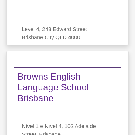
Level 4, 243 Edward Street
Brisbane City QLD 4000
Australian Learning Group
Brisbane
Browns English
Level 4, 243 Edward Street Brisbane City
Language School
QLD 4000
Brisbane
O Australian Learning Group fornece educação e
qualificações para a indústria de saúde e fitness
profissional da Australia. Como estudante, você
vai desfrutar de uma indúst...
Nível 1 e Nível 4, 102 Adelaide
Street, Brisbane