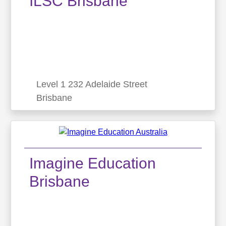
ILSC Brisbane
English Unlimited (EU), é uma escola vibrante e
dinâmica, localizada no coração da cidade de
Brisbane. O objetivo principal da escola é tornar
os estudantes proficientes na l�...
Level 1 232 Adelaide Street
Brisbane
ILSC Brisbane
Level 1 232 Adelaide Street Brisbane
Imagine Education
Brisbane
Com uma variedade de opções de
acomodações, aventuras e atividades para
participar. Estudar na ILSC será uma experiência
inesquecível!...