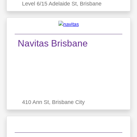
Level 6/15 Adelaide St, Brisbane
Lexis English Brisbane
Level 6/15 Adelaide St, Brisbane
Navitas Brisbane
Presente em 5 grandes cidades da Austrália a
Lexis English nasceu em 1989 na cidade de
Noosa. Conhecida até 2011, como Global Village
English a escola iniciou o processo de expan...
410 Ann St, Brisbane City
Navitas Brisbane
410 Ann St, Brisbane City