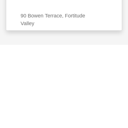
90 Bowen Terrace, Fortitude
Valley
Torrens University Language
Centre (TULC) Brisbane
90 Bowen Terrace, Fortitude Valley
O Centro de Idiomas da Universidade de Torrens
é credenciado na Austrália pela TEQSA (Agência
de Qualidade e Padrões Educacionais) e
avaliado pela qualidade pelo NEAS. O Torren...