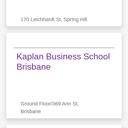
170 Leichhardt St, Spring Hill
Imagine Education Brisbane
170 Leichhardt St, Spring Hill
Kaplan Business School
Brisbane
O Campus de Brisbane foi projetado com uma
sensação distinta da Austrália, dando aos
nossos alunos uma visão única de toda a beleza
que este maravilhoso país oferece. A escol...
Ground Floor/369 Ann St,
Brisbane