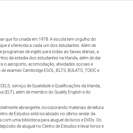
ar que foi criada em 1978. A escola tem orgulho do
 que é oferecida a cada um dos estudantes. Além de
 programas de inglês para todas as faixas etárias, a
tos da estadia dos estudantes na Irlanda, além de dar
ra o aeroporto, acomodação, atividades sociais e
o de exames Cambridge ESOL, IELTS, BULATS, TOEIC e
CELS, serviço de Qualidade e Qualificações da Irlanda,
sa (ELT), além de membro do Quality English e do
otalmente abrangente, incorporando materiais de leitura
entro de Estudos está localizado no último andar da
 com uma biblioteca para aluguel de livros e DVDs. Os
ósito de aluguel no Centro de Estudos e levar livros e