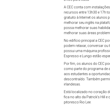
A CEC conta com instalações
recursos entre 13h30 e 17h t
gratuito à Internet os aluno
melhorar seu inglês na plataf
possa melhorar suas habilida
melhorar suas áreas problem
No edifício principal a CEC 
podem relaxar, conversar ou
possui uma máquina profissio
Espresso e Lungo estão espe
Por fim, os alunos do CEC po
como parte do programa de ati
aos estudantes a oportunidad
descontraído. Também permite
irlandesas.
Está localizado no coração do
fica no alto da Patrick's Hill 
pitoresco Rio Lee.