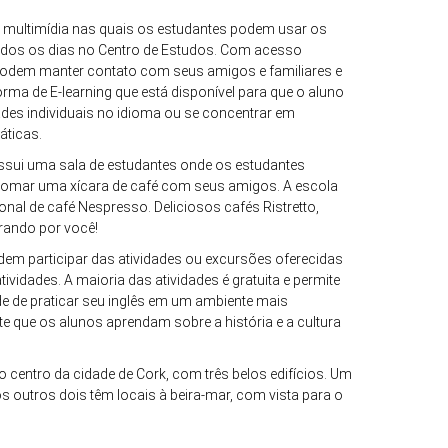
 multimídia nas quais os estudantes podem usar os
odos os dias no Centro de Estudos. Com acesso
s podem manter contato com seus amigos e familiares e
orma de E-learning que está disponível para que o aluno
des individuais no idioma ou se concentrar em
áticas.
possui uma sala de estudantes onde os estudantes
 tomar uma xícara de café com seus amigos. A escola
nal de café Nespresso. Deliciosos cafés Ristretto,
rando por você!
dem participar das atividades ou excursões oferecidas
vidades. A maioria das atividades é gratuita e permite
e de praticar seu inglês em um ambiente mais
 que os alunos aprendam sobre a história e a cultura
 centro da cidade de Cork, com três belos edifícios. Um
e os outros dois têm locais à beira-mar, com vista para o