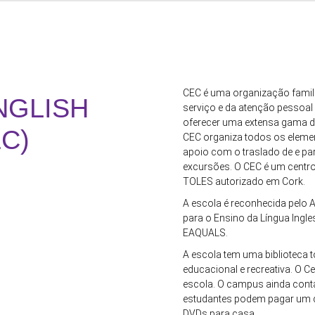
CEC é uma organização famili
NGLISH
serviço e da atenção pessoal
oferecer uma extensa gama de
C)
CEC organiza todos os elemen
apoio com o traslado de e pa
excursões. O CEC é um centr
TOLES autorizado em Cork.
A escola é reconhecida pelo A
para o Ensino da Língua Ingle
EAQUALS.
A escola tem uma biblioteca t
educacional e recreativa. O C
escola. O campus ainda conta
estudantes podem pagar um dep
DVDs para casa.