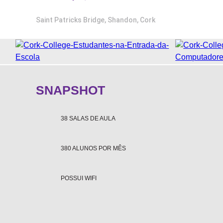
FAQS
Saint Patricks Bridge, Shandon, Cork
BLOG
WEST 1 TV
OUVIDORIA
AGÊNCIA SELO BELTA
SNAPSHOT
TRABALHE CONOSCO
DEPOIMENTOS
38 SALAS DE AULA
380 ALUNOS POR MÊS
POSSUI WIFI