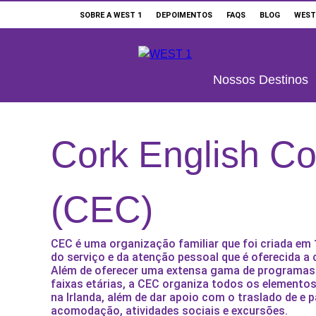
SOBRE A WEST 1
DEPOIMENTOS
FAQS
BLOG
WEST
Buscar
Nossos Destinos
ONDE ESTUDAR
Cork English Co
SUPORTE WEST 1
ESCOLAS E CURSOS
(CEC)
PROMOÇÕES
CONSULTORES EDUCACIONAIS
CEC é uma organização familiar que foi criada em
do serviço e da atenção pessoal que é oferecida a
Além de oferecer uma extensa gama de programas 
faixas etárias, a CEC organiza todos os elemento
na Irlanda, além de dar apoio com o traslado de e 
acomodação, atividades sociais e excursões.
SOBRE A WEST 1