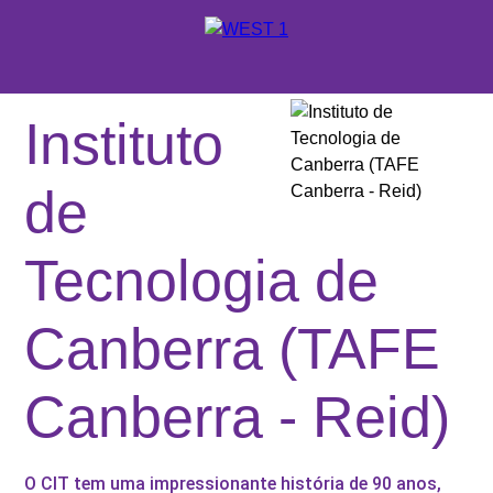
X
ORÇAMENTO
Instituto
ONDE ESTUDAR
de
SUPORTE WEST 1
Tecnologia de
ESCOLAS E CURSOS
PROMOÇÕES
Canberra (TAFE
CONSULTORES EDUCACIONAIS
Canberra - Reid)
O CIT tem uma impressionante história de 90 anos,
SOBRE A WEST 1