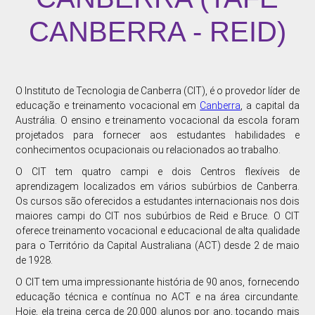
CANBERRA - REID)
PARCIAL, A
APRENDIZAGEM
FLEXÍVEL E
O Instituto de Tecnologia de Canberra (CIT), é o provedor líder de
ONLINE.
educação e treinamento vocacional em
Canberra
, a capital da
Austrália. O ensino e treinamento vocacional da escola foram
ALUNOS POR
projetados para fornecer aos estudantes habilidades e
MÊS
conhecimentos ocupacionais ou relacionados ao trabalho.
O CIT tem quatro campi e dois Centros flexíveis de
aprendizagem localizados em vários subúrbios de Canberra.
Os cursos são oferecidos a estudantes internacionais nos dois
maiores campi do CIT nos subúrbios de Reid e Bruce. O CIT
oferece treinamento vocacional e educacional de alta qualidade
para o Território da Capital Australiana (ACT) desde 2 de maio
de 1928.
O CIT tem uma impressionante história de 90 anos, fornecendo
educação técnica e contínua no ACT e na área circundante.
Hoje, ela treina cerca de 20.000 alunos por ano, tocando mais