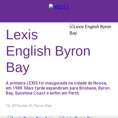
X
ORÇAMENTO
Lexis
ONDE ESTUDAR
English Byron
SUPORTE WEST 1
Bay
ESCOLAS E CURSOS
PROMOÇÕES
A primeira LEXIS foi inaugurada na cidade de Noosa,
CONSULTORES EDUCACIONAIS
em 1989. Mais tarde expandiram para Brisbane, Byron
Bay, Sunshine Coast e enfim em Perth.
16-20 Ruskin St, Byron Bay
SOBRE A WEST 1