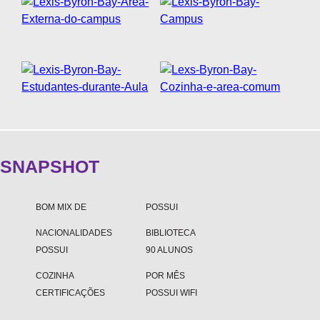
FAQS
BLOG
WEST 1 TV
OUVIDORIA
AGÊNCIA SELO BELTA
TRABALHE CONOSCO
SNAPSHOT
DEPOIMENTOS
BOM MIX DE
POSSUI
NACIONALIDADES
BIBLIOTECA
POSSUI
90 ALUNOS
COZINHA
POR MÊS
CERTIFICAÇÕES
POSSUI WIFI